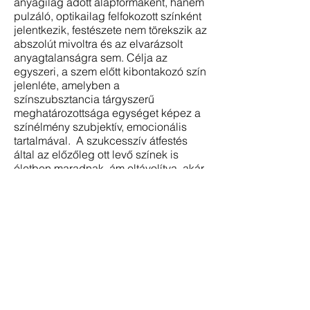
anyagilag adott alapformaként, hanem
pulzáló, optikailag felfokozott színként
jelentkezik, festészete nem törekszik az
abszolút mivoltra és az elvarázsolt
anyagtalanságra sem. Célja az
egyszeri, a szem előtt kibontakozó szín
jelenléte, amelyben a
színszubsztancia tárgyszerű
meghatározottsága egységet képez a
színélmény szubjektív, emocionális
tartalmával. A szukcesszív átfestés
által az előzőleg ott levő színek is
életben maradnak, ám eltávolítva, akár
az emlékezés rétegei. A megnevezés
és a megjelenés között feszültség jön
létre, amely sajátos tartalmat teremt…
Úgy vélem, hogy a képek üzenetét és
egyúttal tartalmát nem a fekete-fehér
filozófia szigorában találhatjuk meg,
hanem azok inkább a képsíkba való
behatolás folyamatában keletkeznek.”
dr Fabényi Júlia, a Ludwig Múzeum