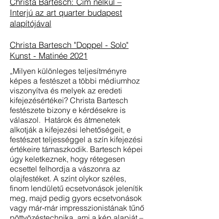
Christa Bartesch: Cím nélkül –
Interjú az art quarter budapest
alapítójával
Christa Bartesch "Doppel - Solo"
Kunst - Matinée 2021
„Milyen különleges teljesítményre
képes a festészet a többi médiumhoz
viszonyítva és melyek az eredeti
kifejezésértékei? Christa Bartesch
festészete bizony e kérdésekre is
válaszol. Határok és átmenetek
alkotják a kifejezési lehetőségeit, e
festészet teljességgel a szín kifejezési
értékeire támaszkodik. Bartesch képei
úgy keletkeznek, hogy rétegesen
ecsettel felhordja a vászonra az
olajfestéket. A színt olykor széles,
finom lendületű ecsetvonások jelenítik
meg, majd pedig gyors ecsetvonások
vagy már-már impresszionistának tűnő
pöttyözéstechnika, ami a kép alapját –