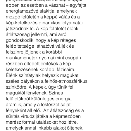
ebben az esetben a vásznat – egyfajta
energiamezővé alakítja, amelynek
mozgó felületén a képpé válás és a
kép-keletkezés dinamikus folyamatai
játszódnak le. A kép felületét élénk
átlátszóság jellemzi, ami arról
gondoskodik, hogy a kép réteges
felépítettsége láthatóvá váljék és
felszínre jöjjenek a korábbi
munkamenetek nyomai mint csupán
részben elfedett emlékek a kép
keletkezésének korábbi fázisaira.
Élénk színfátylak helyezik magukat
széles pályákon a felhős-atmoszférikus
színködre. A képek, úgy tűnik fel,
maguktól fénylenek. Színes
felületükből különleges energia
áramlik, amely a festészet saját
fényeként áll elő. Az átlátszóság és a
sűrítés virtuóz játéka a képmezőben
merész formai utalásokat hoz létre,
amelyek annál inkább alakot öltenek,