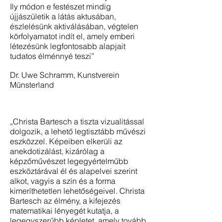
Ily módon e festészet mindig
újjászületik a látás aktusában,
észlelésünk aktiválásában, végtelen
körfolyamatot indít el, amely emberi
létezésünk legfontosabb alapjait
tudatos élménnyé teszi”
Dr. Uwe Schramm, Kunstverein
Münsterland
„Christa Bartesch a tiszta vizualitással
dolgozik, a lehető legtisztább művészi
eszközzel. Képeiben elkerüli az
anekdotizálást, kizárólag a
képzőművészet legegyértelműbb
eszköztárával él és alapelvei szerint
alkot, vagyis a szín és a forma
kimeríthetetlen lehetőségeivel. Christa
Bartesch az élmény, a kifejezés
matematikai lényegét kutatja, a
legegyszerűbb képletet, amely tovább