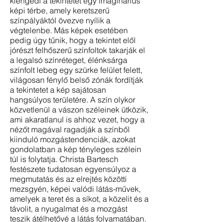
kiengedi a tekintetet egy imaginárius
képi térbe, amely keretszerű
színpályáktól övezve nyílik a
végtelenbe. Más képek esetében
pedig úgy tűnik, hogy a tekintet elől
jórészt felhőszerű színfoltok takarják el
a legalsó színréteget, élénksárga
színfolt lebeg egy szürke felület felett,
világosan fénylő belső zónák fordítják
a tekintetet a kép sajátosan
hangsúlyos területére. A szín olykor
közvetlenül a vászon széleinek ütközik,
ami akaratlanul is ahhoz vezet, hogy a
nézőt magával ragadják a színből
kiinduló mozgástendenciák, azokat
gondolatban a kép tényleges szélein
túl is folytatja. Christa Bartesch
festészete tudatosan egyensúlyoz a
megmutatás és az elrejtés közötti
mezsgyén, képei valódi látás-művek,
amelyek a teret és a síkot, a közelit és a
távolit, a nyugalmat és a mozgást
teszik átélhetővé a látás folyamatában.