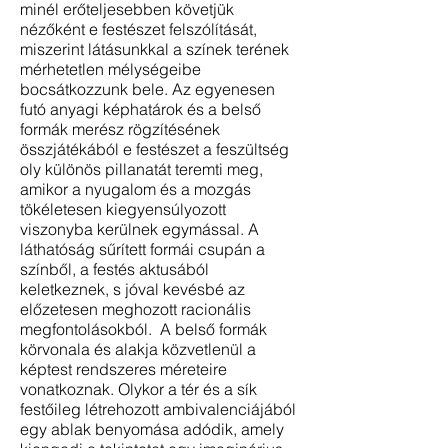
minél erőteljesebben követjük
nézőként e festészet felszólítását,
miszerint látásunkkal a színek terének
mérhetetlen mélységeibe
bocsátkozzunk bele. Az egyenesen
futó anyagi képhatárok és a belső
formák merész rögzítésének
összjátékából e festészet a feszültség
oly különös pillanatát teremti meg,
amikor a nyugalom és a mozgás
tökéletesen kiegyensúlyozott
viszonyba kerülnek egymással. A
láthatóság sűrített formái csupán a
színből, a festés aktusából
keletkeznek, s jóval kevésbé az
előzetesen meghozott racionális
megfontolásokból. A belső formák
körvonala és alakja közvetlenül a
képtest rendszeres méreteire
vonatkoznak. Olykor a tér és a sík
festőileg létrehozott ambivalenciájából
egy ablak benyomása adódik, amely